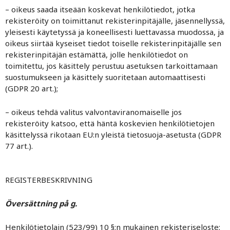
– oikeus saada itseään koskevat henkilötiedot, jotka
rekisteröity on toimittanut rekisterinpitäjälle, jäsennellyssä,
yleisesti käytetyssä ja koneellisesti luettavassa muodossa, ja
oikeus siirtää kyseiset tiedot toiselle rekisterinpitäjälle sen
rekisterinpitäjän estämättä, jolle henkilötiedot on
toimitettu, jos käsittely perustuu asetuksen tarkoittamaan
suostumukseen ja käsittely suoritetaan automaattisesti
(GDPR 20 art.);
– oikeus tehdä valitus valvontaviranomaiselle jos
rekisteröity katsoo, että häntä koskevien henkilötietojen
käsittelyssä rikotaan EU:n yleistä tietosuoja-asetusta (GDPR
77 art.).
REGISTERBESKRIVNING
Översättning på g.
Henkilötietolain (523/99) 10 §:n mukainen rekisteriseloste: