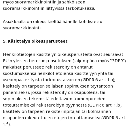
myös suoramarkkinointiin ja sähköiseen
suoramarkkinointiin liittyvissä tarkoituksissa.
Asiakkaalla on oikeus kieltää hänelle kohdistettu
suoramarkkinointi.
5. Käsittelyn oikeusperusteet
Henkilötietojen käsittelyn oikeusperusteita ovat seuraavat
EU:n yleisen tietosuoja-asetuksen (jäljempänä myös ”GDPR”)
mukaiset perusteet: rekisteröity on antanut
suostumuksensa henkilötietojensa käsittelyyn yhtä tai
useampaa erityistä tarkoitusta varten (GDPR 6 art. 1.a);
käsittely on tarpeen sellaisen sopimuksen täytäntöön
panemiseksi, jossa rekisteröity on osapuolena, tai
sopimuksen tekemistä edeltävien toimenpiteiden
toteuttamiseksi rekisteröidyn pyynnöstä (GDPR 6 art. 1.b);
käsittely on tarpeen rekisterinpitäjän tai kolmannen
osapuolen oikeutettujen etujen toteuttamiseksi (GDPR 6 art.
1.f).