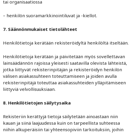
tai organisaatiossa
– henkilön suoramarkkinointiluvat ja -kiellot.
7. Säännönmukaiset tietolähteet
Henkilötietoja kerätään rekisteröidyltä henkilöltä itseltään.
Henkilötietoja kerätään ja päivitetään myös sovellettavan
lainsäädännön rajoissa yleisesti saatavilla olevista lähteistä,
jotka liittyvät rekisterinpitäjän ja rekisteröidyn henkilön
välisen asiakassuhteen toteuttamiseen ja joiden avulla
rekisterinpitäjä toteuttaa asiakassuhteiden ylläpitämiseen
liittyviä velvollisuuksiaan.
8. Henkilötietojen säilytysaika
Rekisteriin kerättyjä tietoja säilytetään ainoastaan niin
kauan ja siinä laajuudessa kuin on tarpeellista suhteessa
niihin alkuperäisiin tai yhteensopiviin tarkoituksiin, joihin