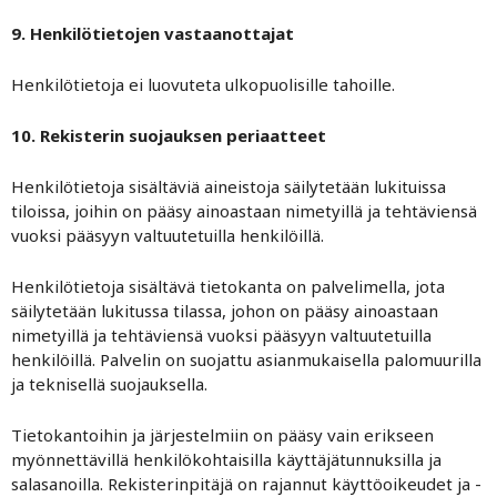
9. Henkilötietojen vastaanottajat
Henkilötietoja ei luovuteta ulkopuolisille tahoille.
10. Rekisterin suojauksen periaatteet
Henkilötietoja sisältäviä aineistoja säilytetään lukituissa
tiloissa, joihin on pääsy ainoastaan nimetyillä ja tehtäviensä
vuoksi pääsyyn valtuutetuilla henkilöillä.
Henkilötietoja sisältävä tietokanta on palvelimella, jota
säilytetään lukitussa tilassa, johon on pääsy ainoastaan
nimetyillä ja tehtäviensä vuoksi pääsyyn valtuutetuilla
henkilöillä. Palvelin on suojattu asianmukaisella palomuurilla
ja teknisellä suojauksella.
Tietokantoihin ja järjestelmiin on pääsy vain erikseen
myönnettävillä henkilökohtaisilla käyttäjätunnuksilla ja
salasanoilla. Rekisterinpitäjä on rajannut käyttöoikeudet ja -