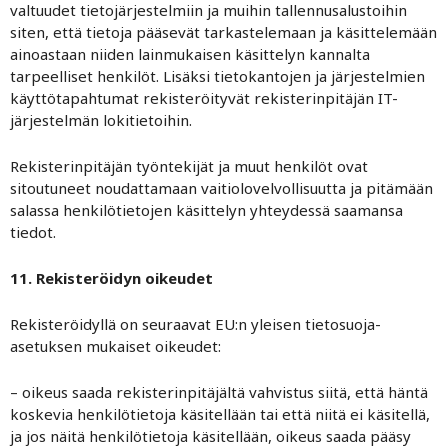
valtuudet tietojärjestelmiin ja muihin tallennusalustoihin
siten, että tietoja pääsevät tarkastelemaan ja käsittelemään
ainoastaan niiden lainmukaisen käsittelyn kannalta
tarpeelliset henkilöt. Lisäksi tietokantojen ja järjestelmien
käyttötapahtumat rekisteröityvät rekisterinpitäjän IT-
järjestelmän lokitietoihin.
Rekisterinpitäjän työntekijät ja muut henkilöt ovat
sitoutuneet noudattamaan vaitiolovelvollisuutta ja pitämään
salassa henkilötietojen käsittelyn yhteydessä saamansa
tiedot.
11. Rekisteröidyn oikeudet
Rekisteröidyllä on seuraavat EU:n yleisen tietosuoja-
asetuksen mukaiset oikeudet:
– oikeus saada rekisterinpitäjältä vahvistus siitä, että häntä
koskevia henkilötietoja käsitellään tai että niitä ei käsitellä,
ja jos näitä henkilötietoja käsitellään, oikeus saada pääsy