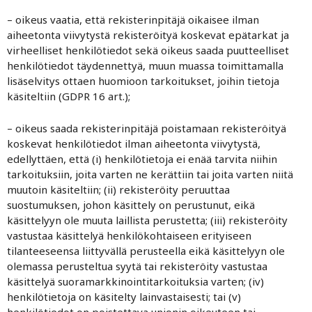
– oikeus vaatia, että rekisterinpitäjä oikaisee ilman
aiheetonta viivytystä rekisteröityä koskevat epätarkat ja
virheelliset henkilötiedot sekä oikeus saada puutteelliset
henkilötiedot täydennettyä, muun muassa toimittamalla
lisäselvitys ottaen huomioon tarkoitukset, joihin tietoja
käsiteltiin (GDPR 16 art.);
– oikeus saada rekisterinpitäjä poistamaan rekisteröityä
koskevat henkilötiedot ilman aiheetonta viivytystä,
edellyttäen, että (i) henkilötietoja ei enää tarvita niihin
tarkoituksiin, joita varten ne kerättiin tai joita varten niitä
muutoin käsiteltiin; (ii) rekisteröity peruuttaa
suostumuksen, johon käsittely on perustunut, eikä
käsittelyyn ole muuta laillista perustetta; (iii) rekisteröity
vastustaa käsittelyä henkilökohtaiseen erityiseen
tilanteeseensa liittyvällä perusteella eikä käsittelyyn ole
olemassa perusteltua syytä tai rekisteröity vastustaa
käsittelyä suoramarkkinointitarkoituksia varten; (iv)
henkilötietoja on käsitelty lainvastaisesti; tai (v)