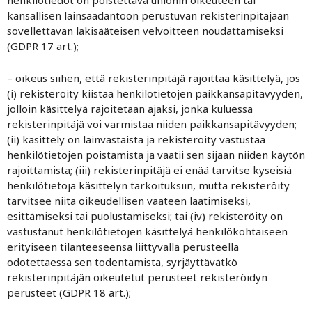
henkilötiedot on poistettava unionin oikeuteen tai
kansallisen lainsäädäntöön perustuvan rekisterinpitäjään
sovellettavan lakisääteisen velvoitteen noudattamiseksi
(GDPR 17 art.);
– oikeus siihen, että rekisterinpitäjä rajoittaa käsittelyä, jos
(i) rekisteröity kiistää henkilötietojen paikkansapitävyyden,
jolloin käsittelyä rajoitetaan ajaksi, jonka kuluessa
rekisterinpitäjä voi varmistaa niiden paikkansapitävyyden;
(ii) käsittely on lainvastaista ja rekisteröity vastustaa
henkilötietojen poistamista ja vaatii sen sijaan niiden käytön
rajoittamista; (iii) rekisterinpitäjä ei enää tarvitse kyseisiä
henkilötietoja käsittelyn tarkoituksiin, mutta rekisteröity
tarvitsee niitä oikeudellisen vaateen laatimiseksi,
esittämiseksi tai puolustamiseksi; tai (iv) rekisteröity on
vastustanut henkilötietojen käsittelyä henkilökohtaiseen
erityiseen tilanteeseensa liittyvällä perusteella
odotettaessa sen todentamista, syrjäyttävätkö
rekisterinpitäjän oikeutetut perusteet rekisteröidyn
perusteet (GDPR 18 art.);