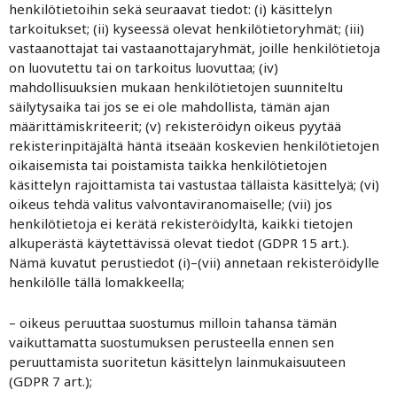
henkilötietoihin sekä seuraavat tiedot: (i) käsittelyn
tarkoitukset; (ii) kyseessä olevat henkilötietoryhmät; (iii)
vastaanottajat tai vastaanottajaryhmät, joille henkilötietoja
on luovutettu tai on tarkoitus luovuttaa; (iv)
mahdollisuuksien mukaan henkilötietojen suunniteltu
säilytysaika tai jos se ei ole mahdollista, tämän ajan
määrittämiskriteerit; (v) rekisteröidyn oikeus pyytää
rekisterinpitäjältä häntä itseään koskevien henkilötietojen
oikaisemista tai poistamista taikka henkilötietojen
käsittelyn rajoittamista tai vastustaa tällaista käsittelyä; (vi)
oikeus tehdä valitus valvontaviranomaiselle; (vii) jos
henkilötietoja ei kerätä rekisteröidyltä, kaikki tietojen
alkuperästä käytettävissä olevat tiedot (GDPR 15 art.).
Nämä kuvatut perustiedot (i)–(vii) annetaan rekisteröidylle
henkilölle tällä lomakkeella;
– oikeus peruuttaa suostumus milloin tahansa tämän
vaikuttamatta suostumuksen perusteella ennen sen
peruuttamista suoritetun käsittelyn lainmukaisuuteen
(GDPR 7 art.);