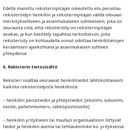
Edellä mainittu rekisterinpitäjän oikeutettu etu perustuu
rekisteröidyn henkilön ja rekisterinpitäjän välillä olevaan
merkitykselliseen ja asianmukaiseen suhteeseen, joka on
seurausta siitä, että rekisteröity on rekisterinpitäjän
asiakas, ja kun käsittely tapahtuu tarkoituksiin, joita
rekisteröity on kohtuudella voinut odottaa henkilötietojen
keräämisen ajankohtana ja asianmukaisen suhteen
yhteydessä.
6. Rekisterin tietosisältö
Rekisteri sisältää seuraavat henkilötiedot lähtökohtaisesti
kaikista rekisteröidyistä henkilöistä:
– henkilön perustiedot ja yhteystiedot: [etunimi, sukunimi,
osoite, puhelinnumero, sähköpostiosoite]
– henkilön yritykseen tai muuhun organisaatioon liittyvät
tiedot ja henkilön asema tai tehtävänimike ko. yrityksessä