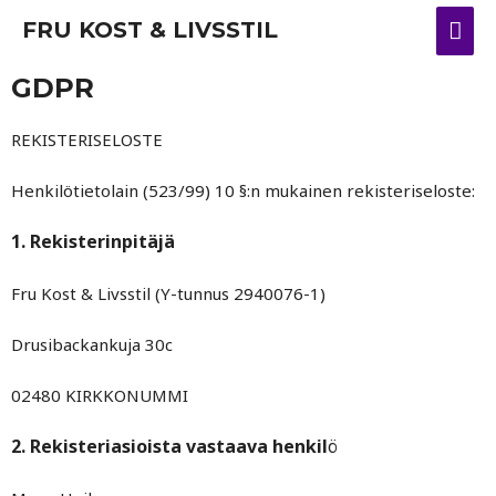
FRU KOST & LIVSSTIL
GDPR
REKISTERISELOSTE
Henkilötietolain (523/99) 10 §:n mukainen rekisteriseloste:
1. Rekisterinpitäjä
Fru Kost & Livsstil (Y-tunnus 2940076-1)
Drusibackankuja 30c
02480 KIRKKONUMMI
2. Rekisteriasioista vastaava henkil
ö