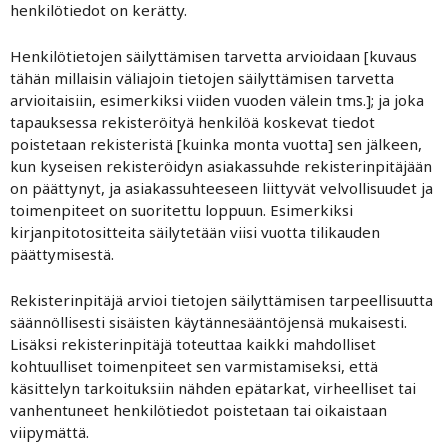
henkilötiedot on kerätty.
Henkilötietojen säilyttämisen tarvetta arvioidaan [kuvaus
tähän millaisin väliajoin tietojen säilyttämisen tarvetta
arvioitaisiin, esimerkiksi viiden vuoden välein tms.]; ja joka
tapauksessa rekisteröityä henkilöä koskevat tiedot
poistetaan rekisteristä [kuinka monta vuotta] sen jälkeen,
kun kyseisen rekisteröidyn asiakassuhde rekisterinpitäjään
on päättynyt, ja asiakassuhteeseen liittyvät velvollisuudet ja
toimenpiteet on suoritettu loppuun. Esimerkiksi
kirjanpitotositteita säilytetään viisi vuotta tilikauden
päättymisestä.
Rekisterinpitäjä arvioi tietojen säilyttämisen tarpeellisuutta
säännöllisesti sisäisten käytännesääntöjensä mukaisesti.
Lisäksi rekisterinpitäjä toteuttaa kaikki mahdolliset
kohtuulliset toimenpiteet sen varmistamiseksi, että
käsittelyn tarkoituksiin nähden epätarkat, virheelliset tai
vanhentuneet henkilötiedot poistetaan tai oikaistaan
viipymättä.